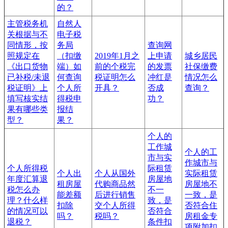
的？
主管税务机
自然人
关根据与不
电子税
同情形，按
务局
查询网
照规定在
（扣缴
2019年1月之
上申请
城乡居民
《出口货物
端）如
前的个税完
的发票
社保缴费
已补税/未退
何查询
税证明怎么
冲红是
情况怎么
税证明》上
个人所
开具？
否成
查询？
填写核实结
得税申
功？
果有哪些类
报结
型？
果？
个人的
工作城
个人的工
市与实
作城市与
个人所得税
际租赁
个人出
个人从国外
实际租赁
年度汇算退
房屋地
租房屋
代购商品然
房屋地不
税怎么办
不一
能差额
后进行销售
一致，是
理？什么样
致，是
扣除
交个人所得
否符合住
的情况可以
否符合
吗？
税吗？
房租金专
退税？
条件扣
项附加扣