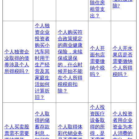
除住房
除?
租赁支
出？
个人独
资企业
个人购买符
投资者
合政策规定
购买小
的商业健康
个人开
个人开水
个人独资企
汽车同
保险，未续
面包店
果店是否
业取得的债
时用于
保或退保
需要缴
需要缴纳
券涉及个人
生产经
的，什么时
纳个税
个人所得
所得税吗？
营及其
候开始不能
吗？
税吗？
家庭生
在个人所得
活如何
税税前扣
计算折
除？
旧？
个人投
个人取
资医疗
个人投资
得的储
设备取
者用企业
个人买卖股
蓄存款
个人取得体
得的所
资金为本
票需不需要
利息，
彩代销业务
得，是
人消费的