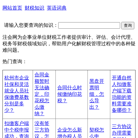
网站首页
财税知识
英语词典
请输入您要查询的知识：
注会网为企事业单位财税工作者提供审计、评估、会计代理、
税务等财税领域知识，帮助用户化解财税管理过程中的各种疑
难问题。
热门查询：
合同金
杭州市企业
开通自然
额暂时
黑盘开
社保和灵活
人扣缴客
无法确
合同什么时
票明
就业人员社
户端下载
定，印
候缴纳印花
细，怎
保缴费基数
功能的资
花税怎
税？
么导
分别是多
料需要准
么缴
出？
少？
备哪些？
纳？
扣缴客户端
没有签
三方协议
中个税申报
三方协
企业怎么新
契税怎
办理需要
成功，查询
议，怎
增办税人员
么申