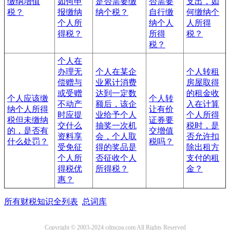
缴纳增值
如何申
是否需要缴
否需要
支出，如
税？
报缴纳
纳个税？
自行缴
何缴纳个
个人所
纳个人
人所得
得税？
所得
税？
税？
个人在
办理无
个人在某企
个人转租
偿赠与
业累计消费
房屋取得
或受赠
达到一定数
的租金收
个人应该缴
个人转
不动产
额后，该企
入在计算
纳个人所得
让有价
时应提
业给予个人
个人所得
税但未缴纳
证券要
交什么
抽奖一次机
税时，是
的，是否有
交增值
资料享
会，个人取
否允许扣
什么处罚？
税吗？
受免征
得的奖品是
除出租方
个人所
否征收个人
支付的租
得税优
所得税？
金？
惠？
所有财税知识全列表
总词库
Copyright © 2003-2024 cdmcpa.com All Rights Reserved