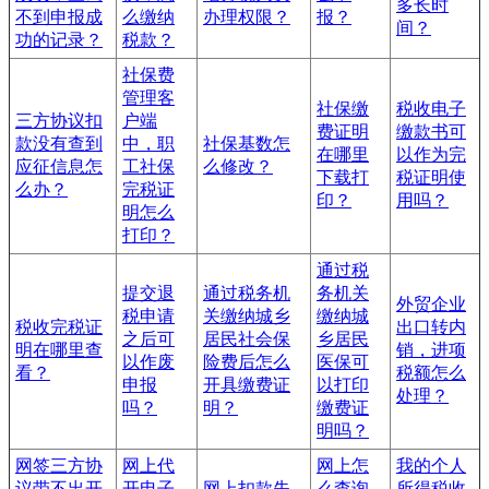
多长时
不到申报成
么缴纳
办理权限？
报？
间？
功的记录？
税款？
社保费
管理客
社保缴
税收电子
三方协议扣
户端
费证明
缴款书可
款没有查到
中，职
社保基数怎
在哪里
以作为完
应征信息怎
工社保
么修改？
下载打
税证明使
么办？
完税证
印？
用吗？
明怎么
打印？
通过税
提交退
通过税务机
务机关
外贸企业
税申请
关缴纳城乡
缴纳城
税收完税证
出口转内
之后可
居民社会保
乡居民
明在哪里查
销，进项
以作废
险费后怎么
医保可
看？
税额怎么
申报
开具缴费证
以打印
处理？
吗？
明？
缴费证
明吗？
网签三方协
网上代
网上怎
我的个人
议带不出开
开电子
网上扣款失
么查询
所得税收