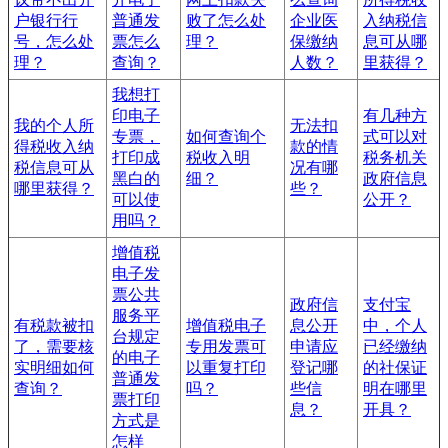
户银行行
普通发
败了怎么处
企业医
入纳税信
号，怎么处
票怎么
理？
保缴纳
息可从哪
理？
查询？
人数？
里获得？
我想打
印电子
有几种方
我的个人所
无法扣
专票，
如何查询个
式可以对
得税收入纳
款的情
打印成
税收入明
税务机关
税信息可从
况有哪
黑白的
细？
政府信息
哪里获得？
些？
可以使
公开？
用吗？
增值税
电子发
票公共
政府信
支付宝
服务平
有税款被扣
增值税电子
息公开
中，个人
台规定
了，需要核
专用发票可
申请应
已经缴纳
的电子
实明细如何
以重复打印
登记哪
的社保证
普通发
查询？
吗？
些信
明在哪里
票打印
息？
开具？
方式是
怎样