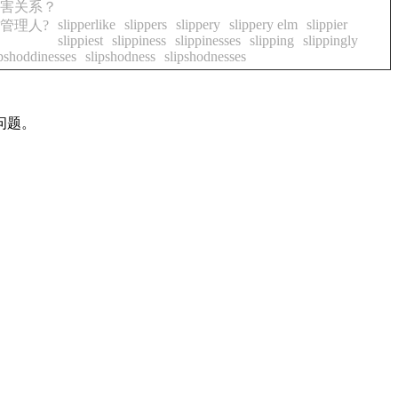
害关系？
slipperlike
slippers
slippery
slippery elm
slippier
管理人?
slippiest
slippiness
slippinesses
slipping
slippingly
ipshoddinesses
slipshodness
slipshodnesses
问题。