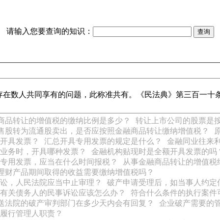
请输入您要查询的知识：
存在数人共同享有的问题，此称准共有。《民法典》第三百一十
商品转让的增值税的缴纳比例是多少？
转让上市公司的股票是
售股转为流通股卖出，是否应按照金融商品转让缴纳增值税？
开具发票？
汇总开具专用发票的规定是什么？
金融同业往来
业务时，开具哪种发票？
金融机构贴现时是全额开具发票的吗
专用发票，应当在什么时间报税？
从事金融商品转让的增值税
理财产品期间取得的收益需要缴纳增值税吗？
讼，人民法院应当中止审理？
破产申请受理后，如当事人约定
有关债务人的民事诉讼应该怎么办？
符合什么条件的执行案件
送法院的破产审判部门在多少天内会有回复？
企业破产需要的
履行管理人职责？