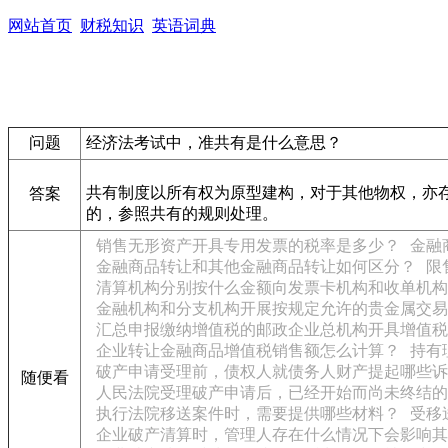
网站首页
财税知识
英语词典
问题
经济法考试中，准共有是什么意思？
共有制度以所有权为原型建构，对于其他物权，亦
答案
的，参照共有的规则处理。
销售无形资产开具专用发票的税率是多少？
金融
金融商品转让和其他金融商品转让如何区分？
限
清算机构分别按什么金额向发票卡机构和收单机构
金融机构和分支机构开展按规定允许的贵金属交易
汇总申报缴纳增值税的邮政企业总机构开具增值税
企业转让金融商品增值税销售额怎么计算？
持有
破产申请受理前，债权人就债务人财产提起哪些诉
随便看
人民法院受理破产申请后，已经开始而尚未终结的
执行法院移送案件时，需要提供哪些材料？
受移
企业破产清算时，管理人存在什么情况下会影响其