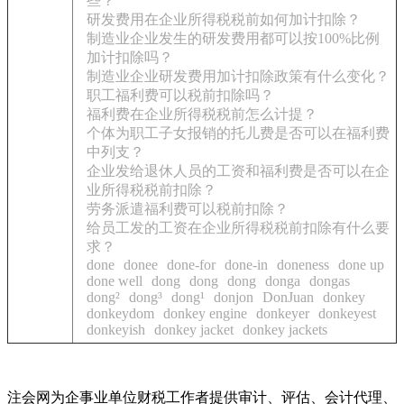
些？
研发费用在企业所得税税前如何加计扣除？
制造业企业发生的研发费用都可以按100%比例
加计扣除吗？
制造业企业研发费用加计扣除政策有什么变化？
职工福利费可以税前扣除吗？
福利费在企业所得税税前怎么计提？
个体为职工子女报销的托儿费是否可以在福利费
中列支？
企业发给退休人员的工资和福利费是否可以在企
业所得税税前扣除？
劳务派遣福利费可以税前扣除？
给员工发的工资在企业所得税税前扣除有什么要
求？
done
donee
done-for
done-in
doneness
done up
done well
dong
dong
dong
donga
dongas
dong²
dong³
dong¹
donjon
DonJuan
donkey
donkeydom
donkey engine
donkeyer
donkeyest
donkeyish
donkey jacket
donkey jackets
注会网为企事业单位财税工作者提供审计、评估、会计代理、