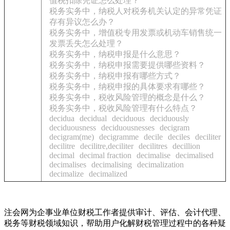
值税扣除凭证怎么处理？
税务实务中，纳税人对税务机关认定的异常凭证
存有异议怎么办？
税务实务中，增值税专用发票或机动车销售统一
发票丢失怎么处理？
税务实务中，纳税申报是什么意思？
税务实务中，纳税申报需要提供哪些资料？
税务实务中，纳税申报有哪些方式？
税务实务中，纳税申报的具体要求有哪些？
税务实务中，税收风险管理的概念是什么？
税务实务中，税收风险管理有什么特点？
decidua
decidual
deciduous
deciduously
deciduousness
deciduousnesses
decigram
decigram(me)
decigramme
decile
deciles
deciliter
decilitre
decilitre,deciliter
decilitres
decillion
decimal
decimal fraction
decimalise
decimalised
decimalises
decimalising
decimalization
decimalize
decimalized
注会网为企事业单位财税工作者提供审计、评估、会计代理、
税务等财税领域知识，帮助用户化解财税管理过程中的各种疑