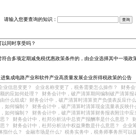
请输入您要查询的知识：
可以同时享受吗？
时符合多项定期减免税优惠政策条件的，由企业选择其中一项政
于促进集成电路产业和软件产业高质量发展企业所得税政策的公告
企业信息变更？
企业名称变更了，税务需要怎么操作？
财务会
额的应如何处理？
财务会计中，破产清算期间编制破产清算报
由什么组成?
财务会计中，破产清算时清算资产负债表反应什
，如何编制？
财务会计中，破产清算时清算现金流量表反映什
，如何编制？
财务会计中，破产清算时清算财务报表附注中应
思？
财务会计中，杜邦分析法中总资产报酬率是什么意思？
思？
财务会计中，杜邦分析法中权益乘数是什么意思？
企业
体指什么？
金融市场是什么?
税务实务中，税务师事务所可以