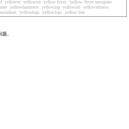
d
yellower
yellowest
yellow fever
'yellow-'fever mosquito
mmer
yellowhammers
yellowing
yellowish
yellowishness
ournalism
'yellowlegs
yellowlegs
yellow line
问题。