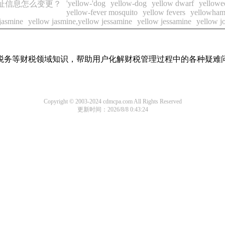
'yellow-'dog
yellow-dog
yellow dwarf
yellowe
址信息怎么变更？
yellow-fever mosquito
yellow fevers
yellowha
jasmine
yellow jasmine,yellow jessamine
yellow jessamine
yellow j
税务等财税领域知识，帮助用户化解财税管理过程中的各种疑难
Copyright © 2003-2024 cdmcpa.com All Rights Reserved
更新时间：2026/8/8 0:43:24