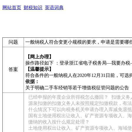
网站首页
财税知识
英语词典
问题
一般纳税人符合变更小规模的要求，申请是需要哪
【网上办理】
操作路径如下 ：登录浙江省电子税务局—我要办
【温馨提示】
答案
符合条件的一般纳税人在2020年12月31日前，
依据：
关于明确二手车经销等若干增值税征管问题的公告
已经申报的年度企业所得税怎么撤回？
扣缴义务
源泉扣缴的扣缴义务人未按照规定扣缴税款，有法
什么情况下可以向税务机关申请办理入库减免退抵
国有土地使用权出让收入、矿产资源专项收入、海
缴纳的收入按什么规定处理？
土地使用权出让收入、矿产资源专项收入、海域使