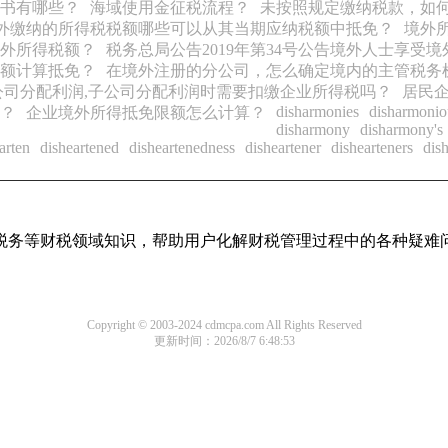
书有哪些？
海域使用金征税流程？
未按照规定缴纳税款，如
外缴纳的所得税税额哪些可以从其当期应纳税额中抵免？
境外
外所得税额？
税务总局公告2019年第34号公告境外人士享受
额计算抵免？
在境外注册的分公司，怎么确定境内的主管税务
公司分配利润,子公司分配利润时需要扣缴企业所得税吗？
居民
disharmonies
disharmonio
？
企业境外所得抵免限额怎么计算？
disharmony
disharmony's
arten
disheartened
disheartenedness
disheartener
dishearteners
dis
税务等财税领域知识，帮助用户化解财税管理过程中的各种疑难
Copyright © 2003-2024 cdmcpa.com All Rights Reserved
更新时间：2026/8/7 6:48:53