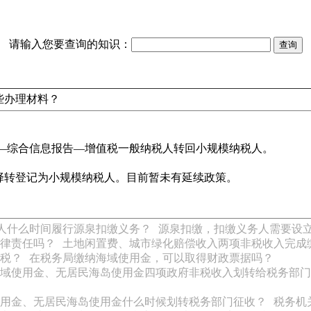
请输入您要查询的知识：
些办理材料？
税—综合信息报告—增值税一般纳税人转回小规模纳税人。
可选择转登记为小规模纳税人。目前暂未有延续政策。
人什么时间履行源泉扣缴义务？
源泉扣缴，扣缴义务人需要设
律责任吗？
土地闲置费、城市绿化赔偿收入两项非税收入完成
税？
在税务局缴纳海域使用金，可以取得财政票据吗？
域使用金、无居民海岛使用金四项政府非税收入划转给税务部门
用金、无居民海岛使用金什么时候划转税务部门征收？
税务机