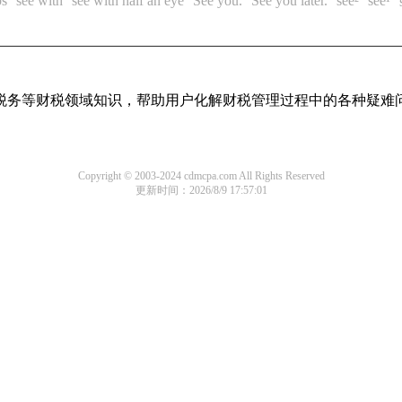
ps
see with
see with half an eye
See you.
See you later.
see²
see¹
税务等财税领域知识，帮助用户化解财税管理过程中的各种疑难
Copyright © 2003-2024 cdmcpa.com All Rights Reserved
更新时间：2026/8/9 17:57:01