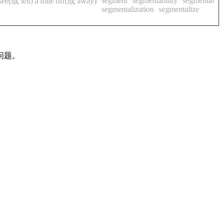
segment
segmentability
segmental
see(或 tell) a mile off(或 away)
segmentalization
segmentalize
问题。