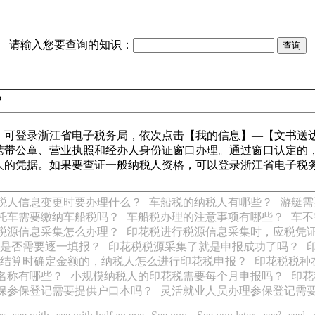
请输入您要查询的知识：
？
，可登录浙江省电子税务局，依次点击【我的信息】—【文书送
携带公章、营业执照和经办人身份证窗口办理。通过窗口认定的
人的凭据。如果要查证一般纳税人资格，可以登录浙江省电子税务
税人信息变更时要办理什么？
车船税的纳税人有哪些？
游艇需
托车需要缴纳车船税吗？
车船税办理的注意事项有哪些？
车不
税源信息采集怎么办理？
印花税进行税源信息采集时，应税凭
是否需要逐一填报？
印花税税源采集了就是申报成功了吗？
结算时确定金额的，纳税人怎么进行印花税申报？
印花税税种
名称有哪些？
小规模纳税人的印花税需要每个月申报吗？
印花
保参保登记需要提供户口本吗？
灵活就业人员办理参保登记需