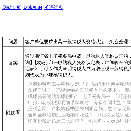
网站首页
财税知识
英语词典
问题
客户单位要求出具一般纳税人资格认定，怎么处理
通过浙江省电子税务局申请一般纳税人资格认定的
询】模块打印一般纳税人资格认定表；时间较长的
答案
记表》，可以作为证明纳税人成为增值税一般纳税
则代表为小规模纳税人。
所有税种都需要税种认定吗？
城镇土地使用税纳
车船已过户，已经缴纳的车船税有什么要求？
摩
帆船需要缴纳车船税吗？
电子税务局中，印花税
申报印花税税源明细采集表时，有多个同类型合同
应税合同、产权转移书据未列明金额，在后续实际
随便看
合同金额增加怎么缴纳印花税？
印花税应税凭证
印花税税源信息怎么新增？
灵活就业人员办理社