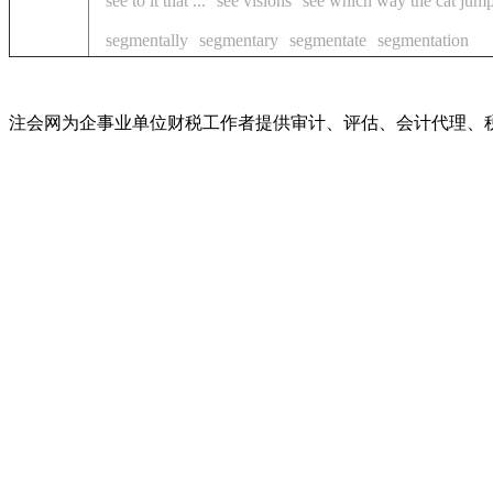
see to it that ...
see visions
see which way the cat jum
segmentally
segmentary
segmentate
segmentation
注会网为企事业单位财税工作者提供审计、评估、会计代理、