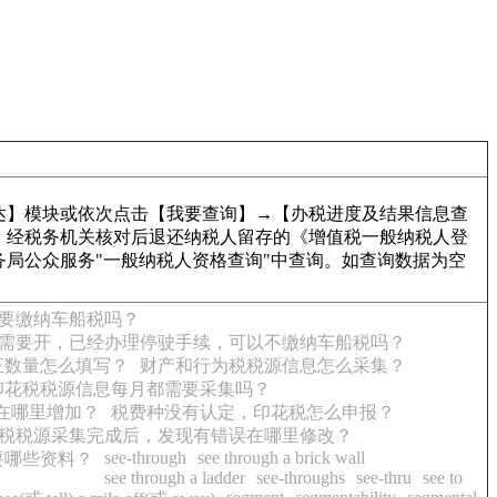
达】模块或依次点击【我要查询】→【办税进度及结果信息查
，经税务机关核对后退还纳税人留存的《增值税一般纳税人登
局公众服务"一般纳税人资格查询"中查询。如查询数据为空
要缴纳车船税吗？
需要开，已经办理停驶手续，可以不缴纳车船税吗？
证数量怎么填写？
财产和行为税税源信息怎么采集？
印花税税源信息每月都需要采集吗？
在哪里增加？
税费种没有认定，印花税怎么申报？
税税源采集完成后，发现有错误在哪里修改？
see-through
see through a brick wall
要哪些资料？
see through a ladder
see-throughs
see-thru
see to