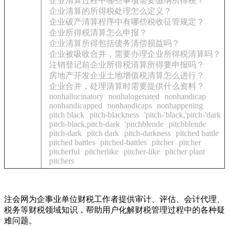
企业清算过程中哪些事项需要缴纳所得税？
企业清算的所得税处理怎么定义？
企业破产清算程序中有哪些税收征管规定？
企业所得税清算怎么申报？
企业清算所得包括债务清偿损益吗？
企业被吸收合并，需要办理企业所得税清算吗？
注销登记前企业所得税清算所得要申报吗？
房地产开发企业土地增值税清算怎么进行？
企业合并，处理清算时需要提供什么资料？
nonhallucinatory
nonhalogenated
nonhandicap
nonhandicapped
nonhandicaps
nonhappening
pitch black
pitch-blackness
'pitch-'black,'pitch-'dark
pitch-black,pitch-dark
'pitchblende
pitchblende
pitch-dark
pitch dark
pitch-darkness
pitched battle
pitched battles
pitched-battles
pitcher
pitcher
pitcherful
pitcherlike
pitcher-like
pitcher plant
pitchers
注会网为企事业单位财税工作者提供审计、评估、会计代理、
税务等财税领域知识，帮助用户化解财税管理过程中的各种疑
难问题。