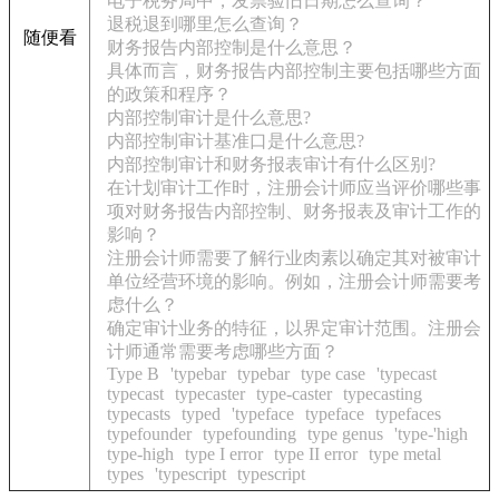
电子税务局中，发票验旧日期怎么查询？
退税退到哪里怎么查询？
随便看
财务报告内部控制是什么意思？
具体而言，财务报告内部控制主要包括哪些方面
的政策和程序？
内部控制审计是什么意思?
内部控制审计基准口是什么意思?
内部控制审计和财务报表审计有什么区别?
在计划审计工作时，注册会计师应当评价哪些事
项对财务报告内部控制、财务报表及审计工作的
影响？
注册会计师需要了解行业肉素以确定其对被审计
单位经营环境的影响。例如，注册会计师需要考
虑什么？
确定审计业务的特征，以界定审计范围。注册会
计师通常需要考虑哪些方面？
Type B
'typebar
typebar
type case
'typecast
typecast
typecaster
type-caster
typecasting
typecasts
typed
'typeface
typeface
typefaces
typefounder
typefounding
type genus
'type-'high
type-high
type I error
type II error
type metal
types
'typescript
typescript