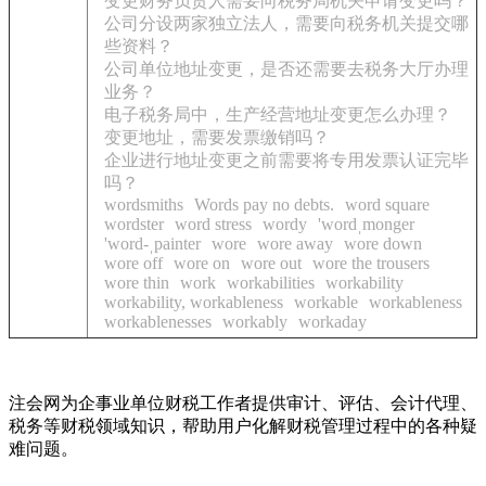
变更财务负责人需要向税务局机关申请变更吗？
公司分设两家独立法人，需要向税务机关提交哪
些资料？
公司单位地址变更，是否还需要去税务大厅办理
业务？
电子税务局中，生产经营地址变更怎么办理？
变更地址，需要发票缴销吗？
企业进行地址变更之前需要将专用发票认证完毕
吗？
wordsmiths
Words pay no debts.
word square
wordster
word stress
wordy
'wordˌmonger
'word-ˌpainter
wore
wore away
wore down
wore off
wore on
wore out
wore the trousers
wore thin
work
workabilities
workability
workability, workableness
workable
workableness
workablenesses
workably
workaday
注会网为企事业单位财税工作者提供审计、评估、会计代理、
税务等财税领域知识，帮助用户化解财税管理过程中的各种疑
难问题。