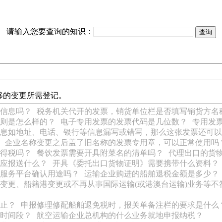
请输入您要查询的知识：
移的变更所需登记。
信息吗？
税务机关代开的发票，销货单位栏是否填写销货方名
则是怎么样的？
电子专用发票的发票代码是几位数？
专用发
息如地址、电话、银行等信息漏写或错写，那么这张发票还可以
企业名称变更之后盖了旧名称的发票专用章，可以正常使用吗
得税吗？
餐饮发票需要开具附菜名的清单吗？
代理出口的货
应报送什么？
开具《委托出口货物证明》需要携带什么资料？
服务平台确认用途吗？
运输企业购进的船舶退税金额是多少？
更、船籍港变更或不再从事国际运输(或港澳台运输)业务等不符
止？
申报修理修配船舶退免税时，报关单备注栏的要求是什么
时间段？
航空运输企业总机构的什么业务就地申报纳税？