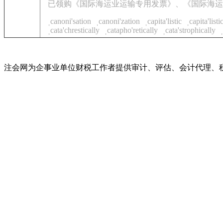
已领购《国际海运业运输专用发票》、《国际海运
ˌcanoni'sation
ˌcanoni'zation
ˌcapita'listic
ˌcapita'listi
ˌcata'chrestically
ˌcatapho'retically
ˌcata'strophically
注会网为企事业单位财税工作者提供审计、评估、会计代理、