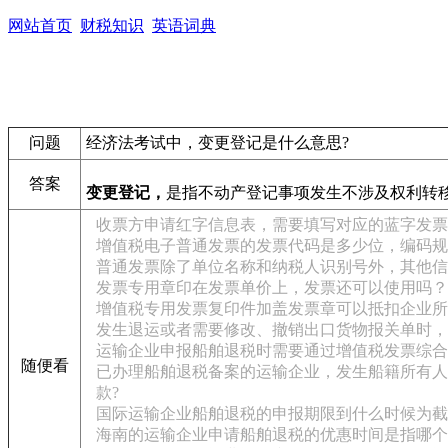
网站首页
财税知识
英语词典
问题
经济法考试中，变更登记是什么意思?
答案
变更登记，
是指不动产登记事项发生不涉及权利转
收票方申请红字信息表，需要填写对应的蓝字发票
增值税电子普通发票的发票代码是多少位，编码规
普通发票除了单位名称和纳税人识别号外，其他信
发票专用章印在发票单价上，发票还可以使用吗？
增值税专用发票复印件加盖发票章可以抵扣企业所
发生退运或者需要修改、撤销出口货物报关单时，
运输企业申报船舶退税时需要通过增值税发票综合
随便看
已办理船舶退税备案的运输企业，发生船籍所有人变
款?
国际运输企业船舶退税的申报期限到什么时候为截
海南的运输企业申请船舶退税的优惠时间是指哪个