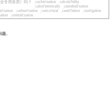
ˌcachin'nation
ˌcalcula'bility
业专用发票》吗？
ˌcalori'metrically
ˌcannibali'zation
ni'zation
ˌcarburi'zation
ˌcarica'tural
ˌcastel'lation
ˌcasti'gation
zation
ˌcentrali'zation
问题。