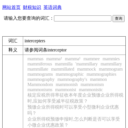
网站首页
财税知识
英语词典
请输入您要查询的词汇：
词汇
intercepters
释义
请参阅词条interceptor
mammas
mamma²
mamma¹
mammee
mammies
mammiferous
mammilla
'mammillary
mammillary
mammillate
mammillated
mammock
mammogram
mammograms
mammographic
mammographies
mammography
mammography's
mammon
Mammondom
mammonish
mammonism
mammonisms
mammonist
mammonistic
核定应税所得率征收本年度企业预缴企业所得税
时,应如何享受减半征税政策？
预缴企业所得税时可以享受小型微利企业优惠
吗？
企业所得税预缴申报时,怎么判断是否可以享受
小微企业优惠政策？