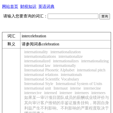
网站首页
财税知识
英语词典
请输入您要查询的词汇：
词汇
intercelebration
释义
请参阅词条celebration
internationality
internationalization
internationalizations
internationalize
internationalized
internationalizes
internationalizing
international law
internationally
International Phonetic Alphabet
international pitch
international relations
internationals
International Scientific Vocabulary
International Style
International System of Units
international unit
Internaut
interne
internecine
internecive
interned
internee
internees
internees
如果某一审计项目团队成员的薪酬或业绩评价与
其向审计客户推销的非鉴证服务挂钩，将因自身
利益产生不利影响。不利影响的严重程度取决于