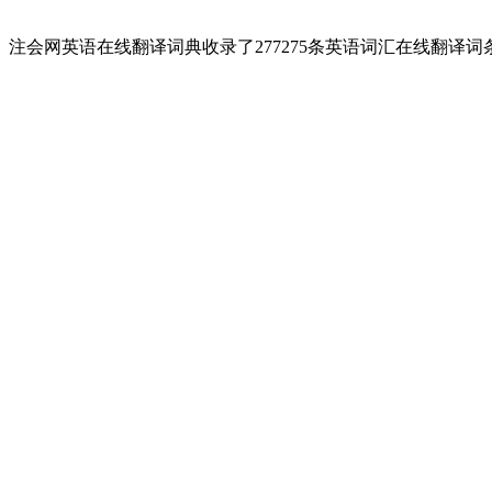
注会网英语在线翻译词典收录了277275条英语词汇在线翻