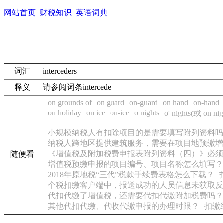
网站首页
财税知识
英语词典
词汇
interceders
释义
请参阅词条intercede
on grounds of
on guard
on-guard
on hand
on-hand
on holiday
on ice
on-ice
o nights
o' nights(或 on nig
小规模纳税人有扣除项目的是需要填写附列资料吗
纳税人跨地区提供建筑服务，需要在项目地预缴增
《增值税及附加税费申报表附列资料（四）》必须
随便看
增值税预缴申报的项目编号、项目名称怎么填写？
2018年原地税“三代”税款手续费表格怎么下载？
个税扣缴客户端中，报送成功的人员信息未获取反
代扣代缴了增值税，还需要代扣代缴附加税费吗？
其他代扣代缴、代收代缴申报的办理时限？
扣缴