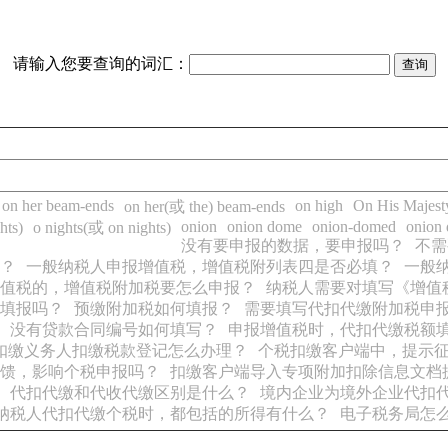
请输入您要查询的词汇：
on her beam-ends
on high
On His Majesty
on her(或 the) beam-ends
onion
onion dome
onion-domed
onion
hts)
o nights(或 on nights)
没有要申报的数据，要申报吗？
不需
？
一般纳税人申报增值税，增值税附列表四是否必填？
一般
值税的，增值税附加税要怎么申报？
纳税人需要对填写《增值
填报吗？
预缴附加税如何填报？
需要填写代扣代缴附加税申
没有贷款合同编号如何填写？
申报增值税时，代扣代缴税额
扣缴义务人扣缴税款登记怎么办理？
个税扣缴客户端中，提示
馈，影响个税申报吗？
扣缴客户端导入专项附加扣除信息文档
代扣代缴和代收代缴区别是什么？
境内企业为境外企业代扣
纳税人代扣代缴个税时，都包括的所得有什么？
电子税务局怎