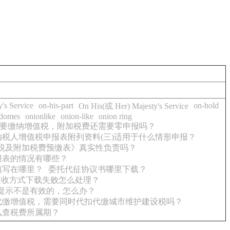
's Service
on-his-part
on-hold
On His(或 Her) Majesty's Service
 domes
onionlike
onion-like
onion ring
要缴纳增值税，附加税费还需要零申报吗？
纳税人增值税申报表附列资料(三)适用于什么情形申报？
税及附加税费预缴表》真实性负责吗？
报表的情况有哪些？
填写在哪里？
委托代征协议书哪里下载？
征收方式下载失败怎么处理？
提示不是有效的，怎么办？
代缴增值税，需要同时代扣代缴城市维护建设税吗？
么查税费所属期？