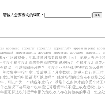
请输入您要查询的词汇：
ces
appeared
appearer
appearing
appearingly
appear in print
appea
easement
appeasements
appeaser
appeasers
appeases
appeasing
a
未发生坏账损失，汇算清缴时需要调整费用吗？
纳税人办理个
一年度个税年度汇算未办理影响本期退税吗？
个税年度汇算显
有错误，可以撤回修改吗？
年度企业所得税申报错误怎么处理
单位集中申报年度汇算后更正了月度数据，纳税人自行更正时
年度汇算预填申报错误可以改吗？
经营所得的投资者有效期怎
年，可以作为一个纳税年度吗？
满足什么条件才能享受个体工
什么情况下会导致个税年度汇算退税审核不通过或者退税失败
税年度汇算退税时提示申报的免税收入存在待核实的事项，怎么