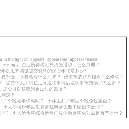
r in the light of
appears
appeasable
appeasableness
ppeasingly
企业所得税汇算清缴退税，怎么办理？
税年度汇算清缴提交资料的保管年限是多少?
示要补缴，不补缴有什么后果？
已申报的财务报表怎么修改？
？
提交个人所得税汇算退税申请后发现申报错误了怎么办？
，是否可以获取到更正后的数据？
么判定？
商户个税减半优惠呢？
个体工商户年度个税免税金额？
？
个人所得税年度汇算退税申请失败了应如何处理？
处理？
个人所得税综合所得汇算清缴退税成功后是否有提示？