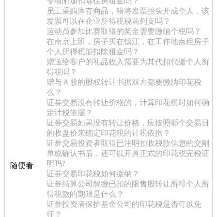
专项附加扣除住房租金吗？
员工采购库存商品，错将发票抬头开成个人，该
发票可以在企业所得税税前列支吗？
运动员参加比赛取得的奖金需要缴纳个税吗？
在南京上班，房子买在镇江，在工作地点租房子
个人所得税能扣除租金吗？
赠送给客户的礼品收入需要为其代扣代缴个人所
得税吗？
赠与Ａ股的股权转让书据双方都要缴纳印花税
么？
证券交易没有转让价格的，计算印花税时如何确
定计税依据？
证券交易如果没有转让价格，应按照哪个交易日
的收盘价来确定印花税的计税依据？
证券交易投资者取得已注明扣收税款信息的交割
单或确认书后，还可以开具正式的印花税完税证
明吗?
随便看
证券交易印花税如何缴纳？
证券结算公司解缴已扣的限售股转让所得个人所
得税款的期限是什么？
证券投资者保护基金公司的印花税是否可以免
征？