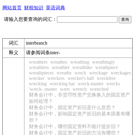
网站首页
财税知识
英语词典
请输入您要查询的词汇：
词汇
interbranch
释义
请参阅词条inter-
wreathers
wreathes
wreathing
wreathingly
wreathless
wreathlet
wreathlike
wreathpiece
wreathpieces
wreaths
wreck
wreckage
wreckages
wrecker
wreckers
wrecker's ball
wreckfree
wrecking
wrecking bar
wreck-master
wrecks
'wreck-ˌmaster
wren
wrench
wrenched
财务会计中，非货币性资产交换换入的固定资产
如何处理？
财务会计中，固定资产折旧是什么意思？
财务会计中，影响固定资产折旧的基本因素有哪
些？
财务会计中，哪些固定资料不能计提折旧？
财务会计中，固定资产折旧的方法有哪些？