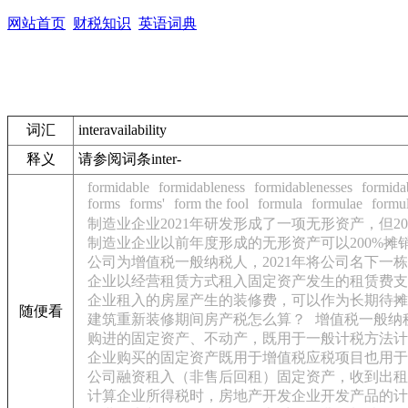
网站首页
财税知识
英语词典
词汇
interavailability
释义
请参阅词条inter-
formidable
formidableness
formidablenesses
formida
forms
forms'
form the fool
formula
formulae
formul
制造业企业2021年研发形成了一项无形资产，但2
制造业企业以前年度形成的无形资产可以200%摊
公司为增值税一般纳税人，2021年将公司名下一
企业以经营租赁方式租入固定资产发生的租赁费支
企业租入的房屋产生的装修费，可以作为长期待摊
随便看
建筑重新装修期间房产税怎么算？
增值税一般纳
购进的固定资产、不动产，既用于一般计税方法计
企业购买的固定资产既用于增值税应税项目也用于
公司融资租入（非售后回租）固定资产，收到出租
计算企业所得税时，房地产开发企业开发产品的计