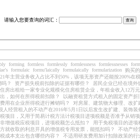
请输入您要查询的词汇：
bly
forming
formless
formlessly
formlessness
formlessnesses
form
ae's
formulaic
formu'laically
formulaically
formularization
购买的
021年主营业务收入占比不到50%，该项无形资产还能按200%在
销吗？
资产损失税前扣除的证据有哪些？
居民企业已经在境外
栋住房出租给一家专业化规模化住房租赁企业，年租金收入12万元
出，如何在所得税前扣除？
以融资租赁方式租入的固定资产折
费用在企业所得税进行摊销吗？
对房屋、建筑物大修理、改扩
税人经营租入的不动产在2016年5月1日以后发生改扩建、装饰
税项目，又用于简易计税方法计税项目进项税额是否准予从销项
非增值税应税项目，进项税额怎么抵扣？
用于免税项目的进项
方就收取的利息开具的增值税专用发票，能抵扣吗？
不动产经
税成本支出包含哪些内容？
不适用研发费用加计扣除政策的行