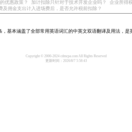
的优惠政策？
加计扣除只针对于技术开发企业吗？
企业所得
费及佣金支出计入进场费后，是否允许税前扣除？
译词条，基本涵盖了全部常用英语词汇的中英文双语翻译及用法，是
Copyright © 2000-2024 cdmcpa.com All Rights Reserved
更新时间：2026/8/7 5:58:43