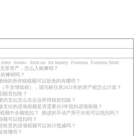
 letter
formo-
form on
for money
Formosa
Formosa Strait
无形资产，怎么入账摊销？
税前摊销吗？
缴纳的所得税税额可以抵免的有哪些？
（不含增值税），请问栋住房2021年的房产税怎么计算？
旧能否扣除？
建的支出怎么在企业所得税前扣除？
装修支出的进项税额是否需要分2年抵扣进项税额？
税额中全额抵扣？
购进的不动产用于出租可以抵扣吗？
税额可以抵扣吗？
营租赁的进项税额可以加计抵减吗？
业有哪些？