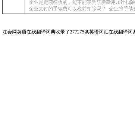
企业是定额征收的，能不能享受研发费用加计扣除
企业支付的手续费可以税前扣除吗？
企业将手续
注会网英语在线翻译词典收录了277275条英语词汇在线翻